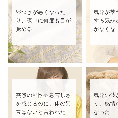
寝つきが悪くなった
気分が落
り、夜中に何度も目が
する気が
覚める
がなくな
突然の動悸や息苦しさ
気分の波
を感じるのに、体の異
り、感情
常はないと言われた
なった