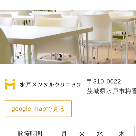
〒310-0022
茨城県水戸市梅香1
google mapで見る
診療時間
月
火
水
木